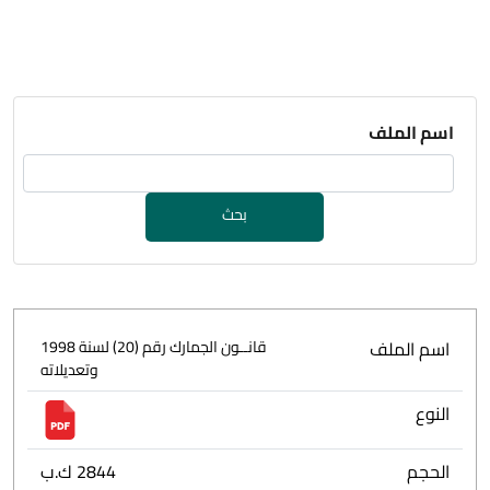
اسم الملف
بحث
اسم الملف
قانــون الجمارك رقم (20) لسنة 1998
وتعديلاته
النوع
الحجم
2844 ك.ب