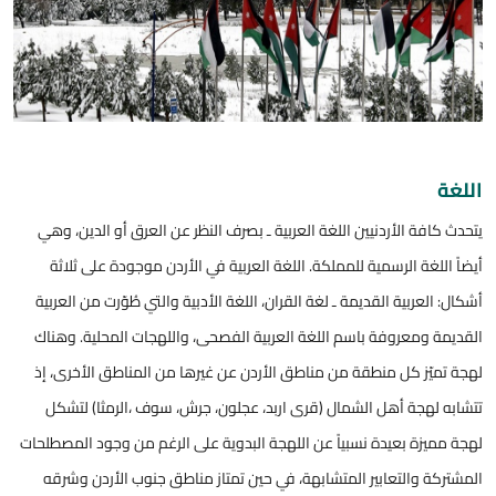
اللغة
يتحدث كافة الأردنيين اللغة العربية ـ بصرف النظر عن العرق أو الدين، وهي
أيضاً اللغة الرسمية للمملكة. اللغة العربية في الأردن موجودة على ثلاثة
أشكال: العربية القديمة ـ لغة القران، اللغة الأدبية والتي طُوّرت من العربية
القديمة ومعروفة باسم اللغة العربية الفصحى، واللهجات المحلية. وهناك
لهجة تميّز كل منطقة من مناطق الأردن عن غيرها من المناطق الأخرى، إذ
تتشابه لهجة أهل الشمال (قرى اربد، عجلون، جرش، سوف ،الرمثا) لتشكل
لهجة مميزة بعيدة نسبياً عن اللهجة البدوية على الرغم من وجود المصطلحات
المشتركة والتعابير المتشابهة، في حين تمتاز مناطق جنوب الأردن وشرقه