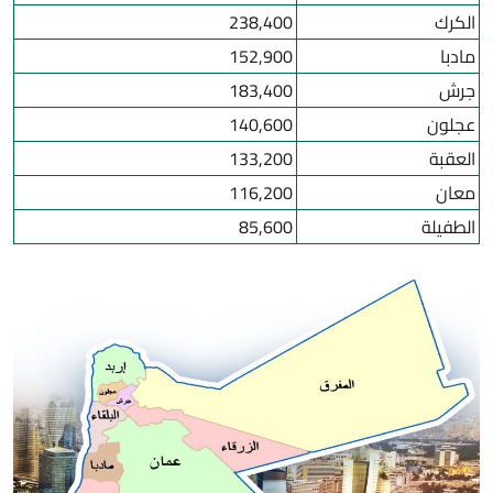
الكرك
238,400
مادبا
152,900
جرش
183,400
عجلون
140,600
العقبة
133,200
معان
116,200
الطفيلة
85,600