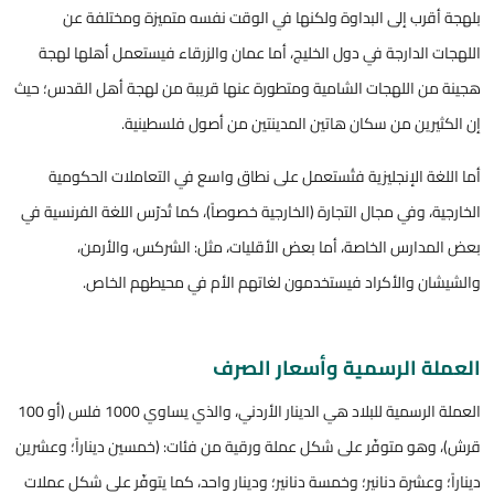
بلهجة أقرب إلى البداوة ولكنها في الوقت نفسه متميزة ومختلفة عن
اللهجات الدارجة في دول الخليج، أما عمان والزرقاء فيستعمل أهلها لهجة
هجينة من اللهجات الشامية ومتطورة عنها قريبة من لهجة أهل القدس؛ حيث
إن الكثيرين من سكان هاتين المدينتين من أصول فلسطينية.
أما اللغة الإنجليزية فتُستعمل على نطاق واسع في التعاملات الحكومية
الخارجية، وفي مجال التجارة (الخارجية خصوصاً)، كما تُدرّس اللغة الفرنسية في
بعض المدارس الخاصة، أما بعض الأقليات، مثل: الشركس، والأرمن،
والشيشان والأكراد فيستخدمون لغاتهم الأم في محيطهم الخاص.
العملة الرسمية وأسعار الصرف
العملة الرسمية للبلاد هي الدينار الأردني، والذي يساوي 1000 فلس (أو 100
قرش)، وهو متوفّر على شكل عملة ورقية من فئات: (خمسين ديناراً؛ وعشرين
ديناراً؛ وعشرة دنانير؛ وخمسة دنانير؛ ودينار واحد، كما يتوفّر على شكل عملات