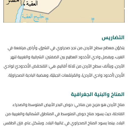
التضاريس
يتكوَّن معظم سطح الأردن من نجدٍ صحراوي في الشرق، وأراضٍ مرتفعة في
الغرب، ويفصل وادي الأُخدود العظيم بين الضفتين: الشرقية والغربية لنهر
الأردن، ويتألف سطح الأردن من ثلاثة أقاليم، هي: المُنخفَض الأُخدوديّ لوادي
الأُردن (أخدود وادي الأردن)، والمُرتفَعات الجبليّة، وهضبة البادية الصحراويّة.
المناخ والبنية الجغرافية
مناخ الأردن هو مزيج من مناخي: حوض البحر الأبيض المتوسط والصحراء
القاحلة، حيث يسود مناخ حوض المتوسط في المناطق الشمالية والغربية من
البلاد، بينما يسود المناخ الصحراوي في غالبية البلاد. وبشكل عام، فإن الطقس