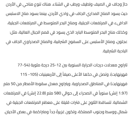
حارٌ وجاف في الصيف ولطيف ورطب في الشتاء. هناك تنوع مناخي في الأردن
حيث يسود المناخ المداري الجاف في وادي الأردن، بينما بسود مناخ الاستبس
الدافىء في المرتفعات الجبلية، ومناخ البحر المتوسط في المرتفعات الجبلية،
وكذلك مناخ البحر المتوسط البارد الذي يسود في قمم الجبال العالية، مثل:
عجلون، ومناخ الأستبس على السفوح الشرقية، والمناخ الصحراوي الجاف في
البادية الشرقية.
تتراوح معدلات درجات الحرارة السنوية بين 12-25 درجة مئوية (54-77
فهرنهايت)، وتصل في حدّها الأعلى صيفاً إلى الأربعينيات (105- 115
فهرنهايت) في المناطق الصحراوية. ويتراوح معدل سقوط الأمطار من 50 ملم
(1.97 إنش) سنوياً في الصحراء إلى حوالي 580 ملم (22.8 إنش) في المرتفعات
الشمالية. تتساقط الثلوج على فترات قليلة على معظم المرتفعات الجبلية في
شمال ووسط وجنوب المملكة، وتكون غزيرةً جداً ومتراكمة في بعض الأحيان.