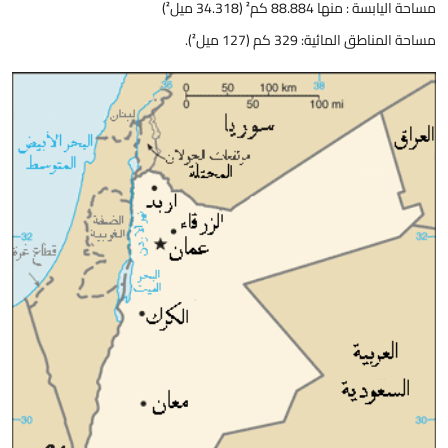
مساحة اليابسة : منها 88.884 كم² (34.318 ميل²)
مساحة المناطق المائية: 329 كم (127 ميل²).