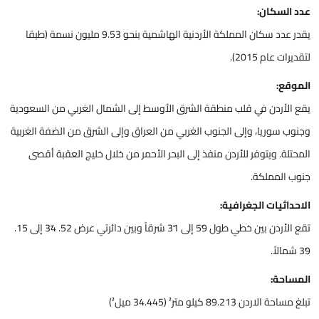
عدد السكان:
يقدر عدد سكان المملكة الأردنية الهاشمية بنحو 9.53 مليون نسمة (طبقا
لتقديرات عام 2015).
الموقع:
يقع الأردن في قلب منطقة الشرق الأوسط إلى الشمال الغربي من السعودية
وجنوب سوريا، وإلى الجنوب الغربي من العراق وإلى الشرق من الضفة الغربية
المحتلة. ويتوفر للأردن منفذ إلى البحر الأحمر من خلال خليج العقبة أقصى
جنوب المملكة.
الاحداثيات الجغرافية:
تقع الأردن بين خطي طول 59ْ إلى 31ْ شرقاً وبين دائرتي عرض 52. 34ْ إلى 15.
39ْ شمالاً.
المساحة:
تبلغ مساحة الاردن 89.213 كيلو متر² (34.445 ميل²)