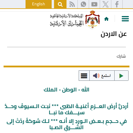
English
عن الاردن
شارك
الله - الوطن - الملك
أردنُّ أرضَ العــزمِ أغنيـةَ الظبى *** نَبـَت الـسيوفُ وحــدُّ
سيـــفك ما نبــا
في حــجمِ بـعـضِ الـوردِ إلا أنـه *** لـكَ شوكةٌ ردَّتْ إلى
الشـــرقِ الصـبا