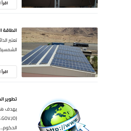
اقرأ 
الطاقة ا
تعتبر الد
الشمسية ل
اقرأ 
تطوير ال
يهدف هذا 
الحكوم...