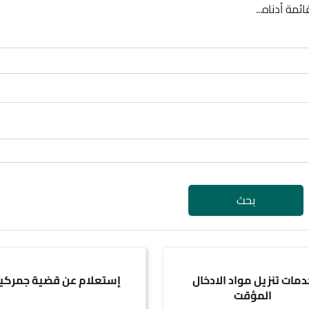
ئمة أدناه...
بحث
دمات تنزيل مواد الادخال
إستعلام عن قضية جمركي
المؤقت